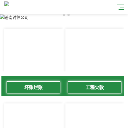
坏账烂账
工程欠款