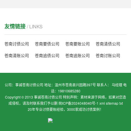
友情链接
/ LINKS
苍南讨债公司
苍南要债公司
苍南要账公司
苍南清债公司
苍南清账公司
苍南追债公司
苍南追账公司
苍南讨账公司
公司：事诚苍南讨债公司 地址：温州市苍南县兴园路397号 联系人： 马经理 电
话：19810685280
Copyright © 2013 事诚苍南讨债公司 特别声明：素材来源于网络，如果对您造
成侵权，请及时联系我们予以删
皖ICP备2024048040号-1
xml
sitemap
txt
20年专业讨债要账经验，3000家成功讨债案例！