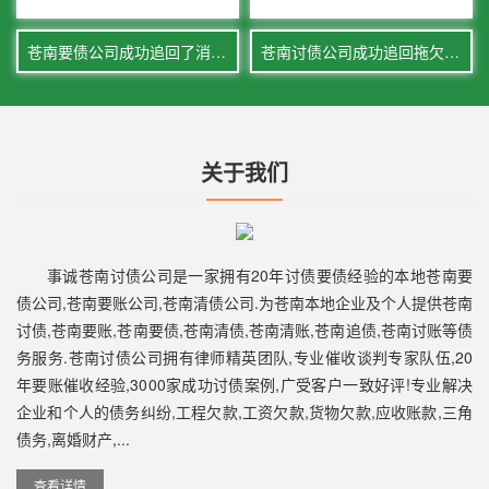
苍南要债公司成功追回了消防工程公司108万债务欠款
苍南讨债公司成功追回拖欠八年欠款50万
关于我们
事诚苍南讨债公司是一家拥有20年讨债要债经验的本地苍南要
债公司,苍南要账公司,苍南清债公司.为苍南本地企业及个人提供苍南
讨债,苍南要账,苍南要债,苍南清债,苍南清账,苍南追债,苍南讨账等债
务服务.苍南讨债公司拥有律师精英团队,专业催收谈判专家队伍,20
年要账催收经验,3000家成功讨债案例,广受客户一致好评!专业解决
企业和个人的债务纠纷,工程欠款,工资欠款,货物欠款,应收账款,三角
债务,离婚财产,...
查看详情